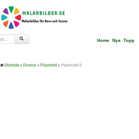
Home
Nya
Topp
Startsida
»
Diverse
»
Playmobil
»
Playmobil 5