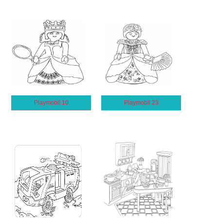
Playmobil 10
Playmobil 23