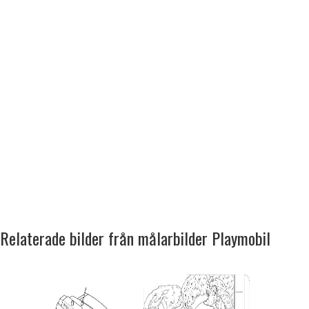
Relaterade bilder från målarbilder Playmobil