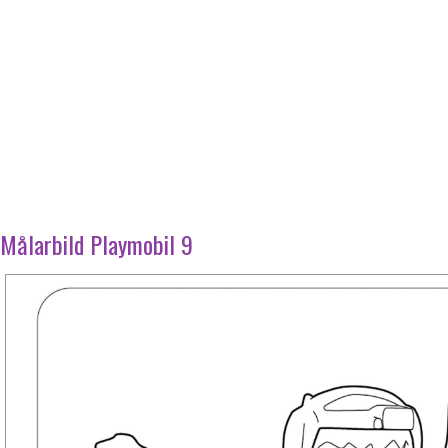
Målarbild Playmobil 9