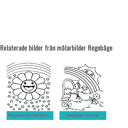
Relaterade bilder från målarbilder Regnbåge
Regnbåge och Glad Blomma
Regnbåge och ängel