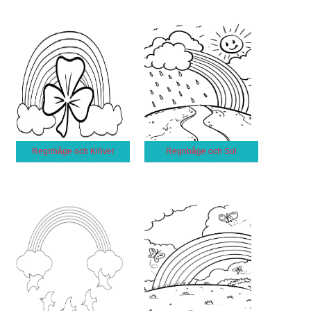
Regnbåge och Klöver
Regnbåge och Sol