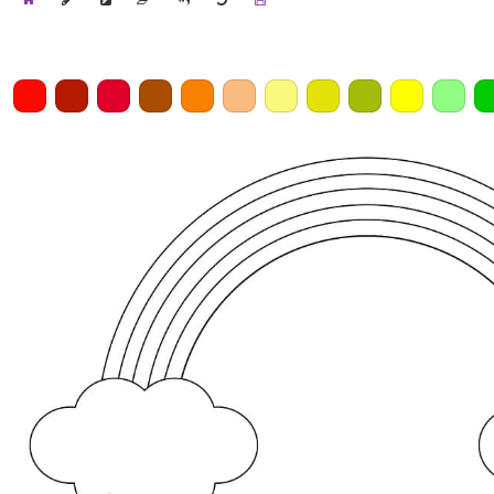
Home
Draw
Pencil
Eraser
Undo
Clear
Save