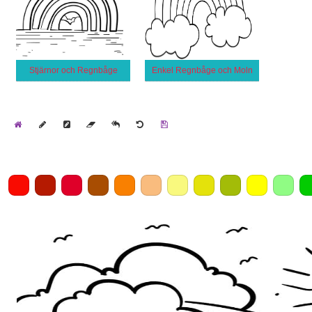
Stjärnor och Regnbåge
Enkel Regnbåge och Moln
Home
Draw
Pencil
Eraser
Undo
Clear
Save