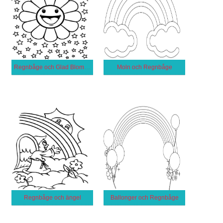
Regnbåge och Glad Blomma
Moln och Regnbåge
Regnbåge och ängel
Ballonger och Regnbåge