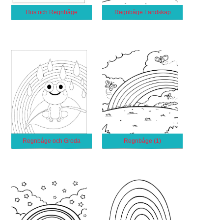
Hus och Regnbåge
Regnbåge Landskap
Regnbåge och Groda
Regnbåge (1)