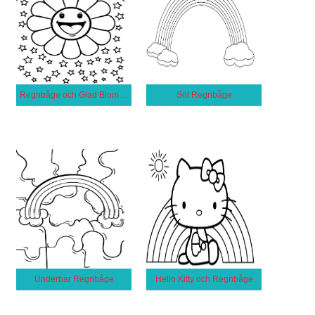
Regnbåge och Glad Blomma
Söt Regnbåge
Underbar Regnbåge
Hello Kitty och Regnbåge