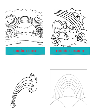
Regnbåge Landskap
Regnbåge och ängel