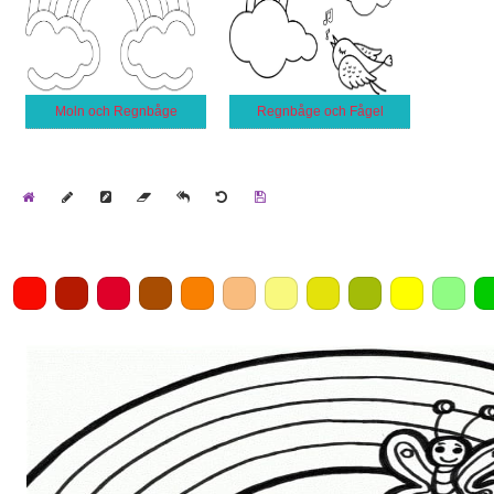
Moln och Regnbåge
Regnbåge och Fågel
Home
Draw
Pencil
Eraser
Undo
Clear
Save