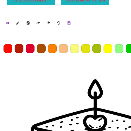
Gratis Smörgås för Barn
Smörgås för 5-åriga Barn
Home
Draw
Pencil
Eraser
Undo
Clear
Save