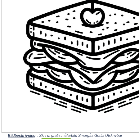
Bildbeskrivning
: Skiv ut gratis målarbild Smörgås Gratis Utskrivbar