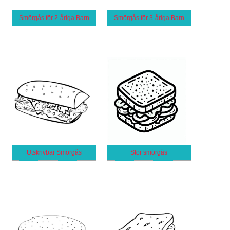
Smörgås för 2-åriga Barn
Smörgås för 3-åriga Barn
Utskrivbar Smörgås
Stor smörgås