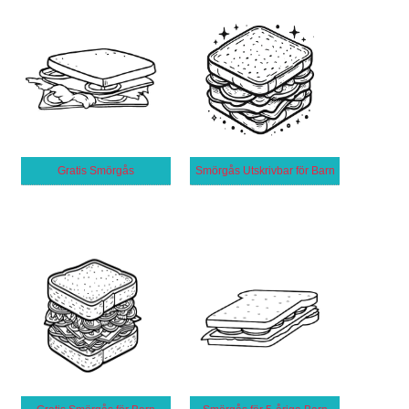
Gratis Smörgås
Smörgås Utskrivbar för Barn