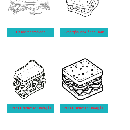
En läcker smörgås
Smörgås för 4-åriga Barn
Gratis Utskrivbar Smörgås
Gratis Utskrivbar Smörgås för Barn