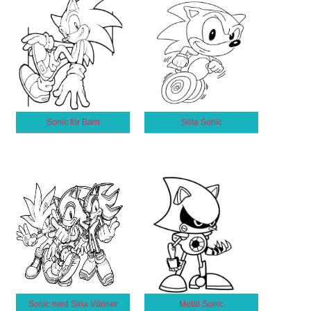
Sonic för Barn
Söta Sonic
Sonic med Sina Vänner
Metal Sonic