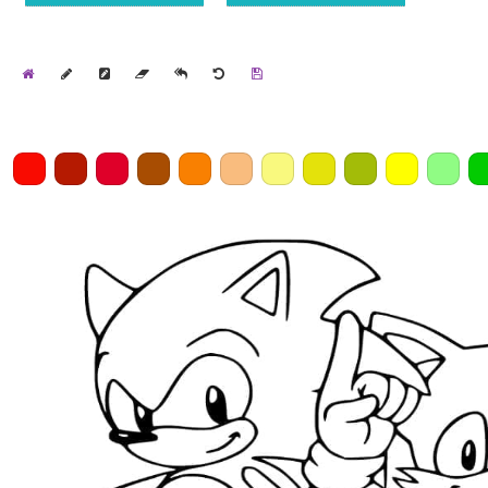
Home
Draw
Pencil
Eraser
Undo
Clear
Save