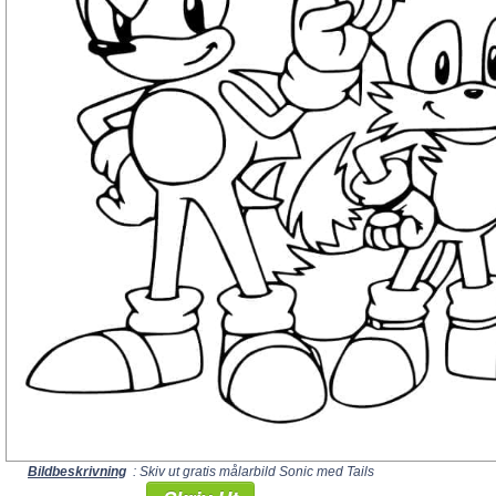
Bildbeskrivning
: Skiv ut gratis målarbild Sonic med Tails