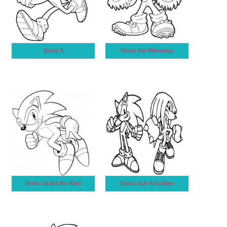
Sonic 5
Sonic the Werehog
Sonic Gratis för Barn
Sonic och Knuckles