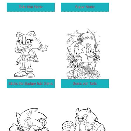
Tails från Sonic
Super Sonic
Sticks the Badger från Sonic
Sonic och Tails