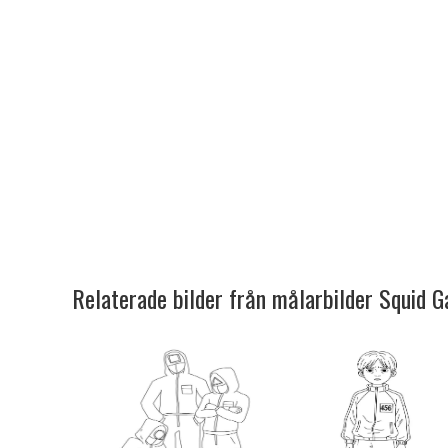
Relaterade bilder från målarbilder Squid 