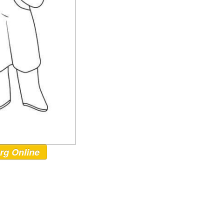
rg Online