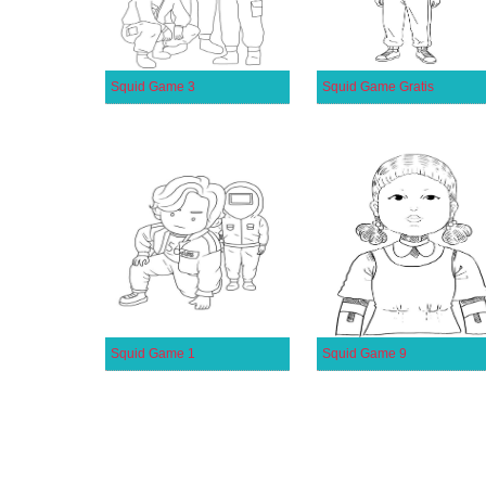
Squid Game 3
Squid Game Gratis
Squid Game 1
Squid Game 9