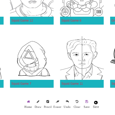
Squid Game 12
Squid Game 6
Squid Game 7
Squid Game 11
Sq
Size
Home
Draw
Pencil
Eraser
Undo
Clear
Save