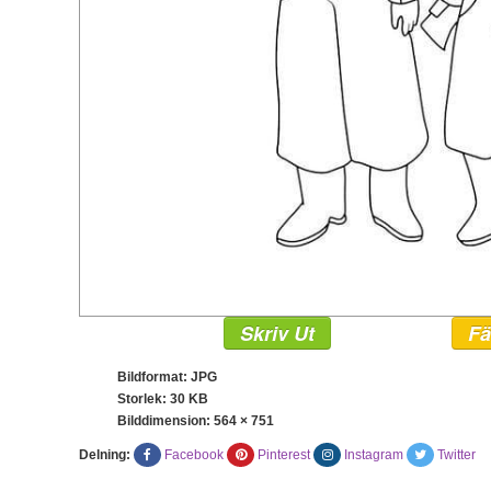
Skriv Ut
Fä
Bildformat: JPG
Storlek: 30 KB
Bilddimension:
564 × 751
Delning:
Facebook
Pinterest
Instagram
Twitter