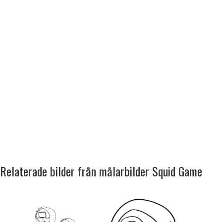
Relaterade bilder från målarbilder Squid Game