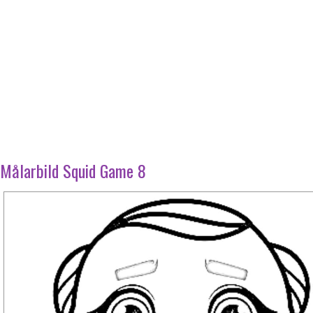
Målarbild Squid Game 8