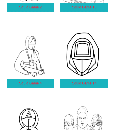
Squid Game 2
Squid Game 10
Squid Game 4
Squid Game 14