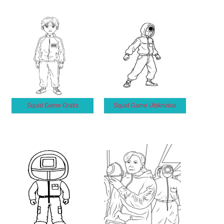
Squid Game Gratis
Squid Game Utskrivbar