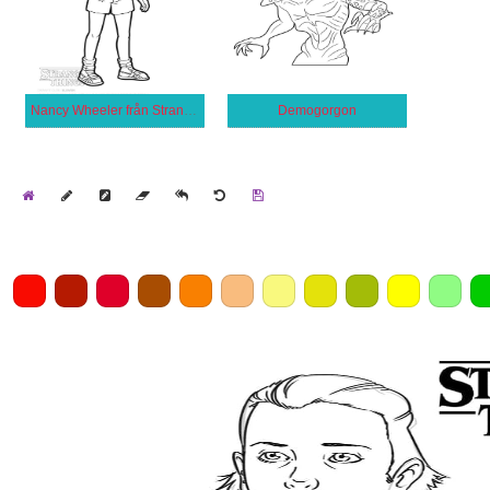
Nancy Wheeler från Stranger Things
Demogorgon
Home
Draw
Pencil
Eraser
Undo
Clear
Save