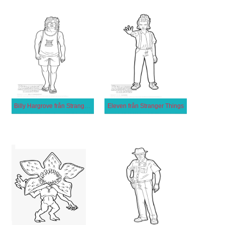
Billy Hargrove från Stranger Things
Eleven från Stranger Things