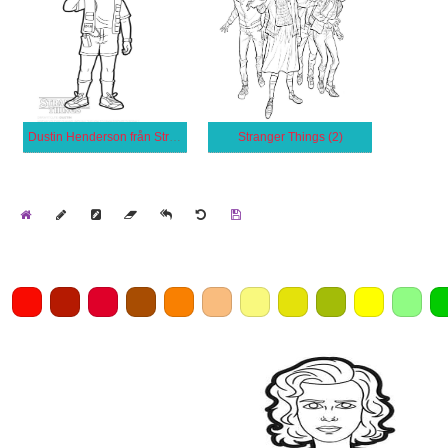
Dustin Henderson från Stranger Things
Stranger Things (2)
Home
Draw
Pencil
Eraser
Undo
Clear
Save