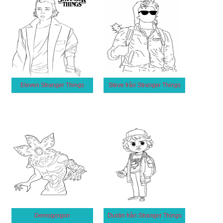
Eleven Stranger Things
Steve från Stranger Things
Demogorgon
Dustin från Stranger Things