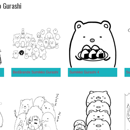
o Gurashi
för 4-åriga Barn
Bedårande Sumikko Gurashi
Sumikko Gurashi 4
Su