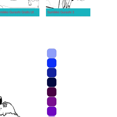
Sumikko Gurashi Gratis Utskrivbar
Sumikko Gurashi 3