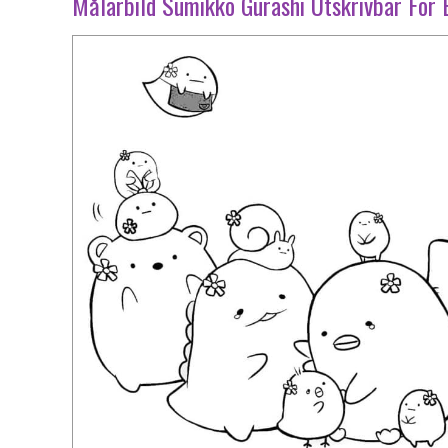
Målarbild Sumikko Gurashi Utskrivbar För 