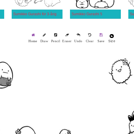
Sumikko Gurashi för 3-åriga Barn
Sumikko Gurashi 5
Size
Home
Draw
Pencil
Eraser
Undo
Clear
Save