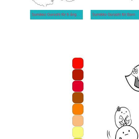
Sumikko Gurashi för 6-åriga Barn
Sumikko Gurashi för Barn