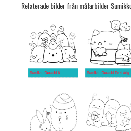
Relaterade bilder från målarbilder Sumikk
Sumikko Gurashi 6
Sumikko Gurashi 