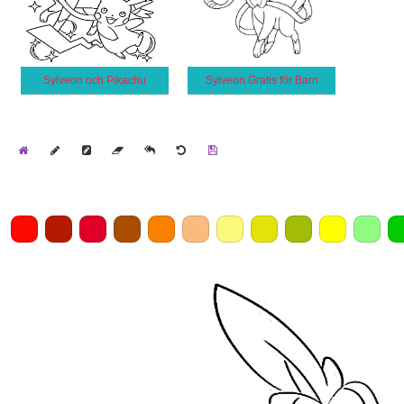
Sylveon och Pikachu
Sylveon Gratis för Barn
Home
Draw
Pencil
Eraser
Undo
Clear
Save