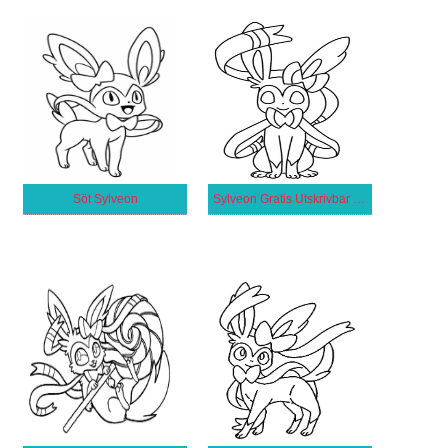
Söt Sylveon
Sylveon Gratis Utskrivbar för Barn