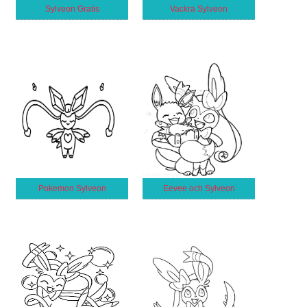
Sylveon Gratis
Vackra Sylveon
Pokemon Sylveon
Eevee och Sylveon