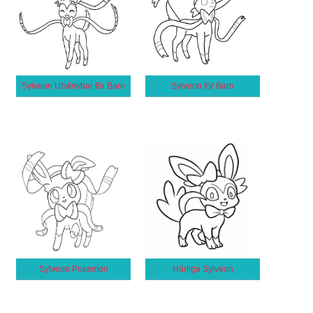
Sylveon Utskrivbar för Barn
Sylveon för Barn
Sylveon Pokemon
Härliga Sylveon