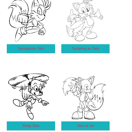
Springande Tails
Teckning av Tails
Rolig Tails
Tails är söt