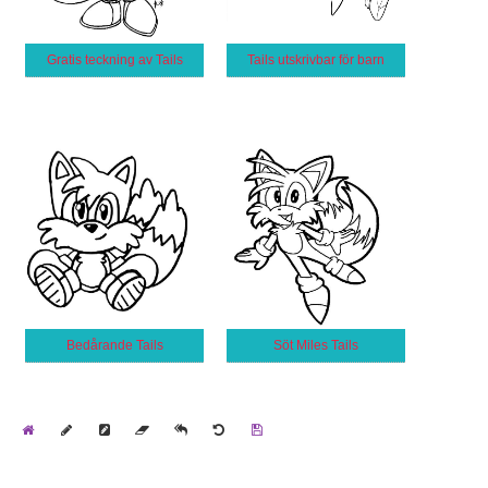
Gratis teckning av Tails
Tails utskrivbar för barn
Bedårande Tails
Söt Miles Tails
Home
Draw
Pencil
Eraser
Undo
Clear
Save