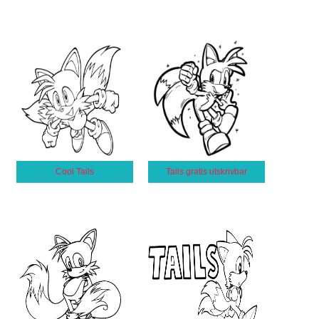
Cool Tails
Tails gratis utskrivbar