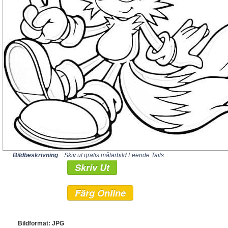
Bildbeskrivning
: Skiv ut gratis målarbild Leende Tails
Skriv Ut
Färg Online
Bildformat: JPG