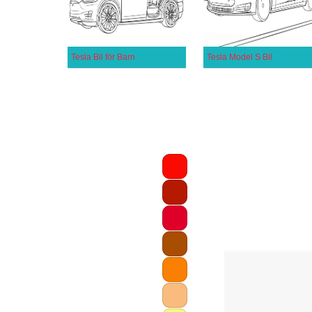
Tesla Bil för Barn
Tesla Model S Bil