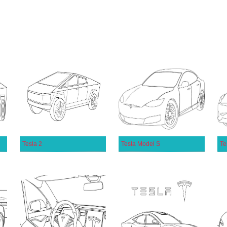
Tesla 2
Tesla Model S
Te