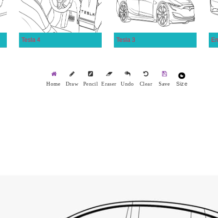
Tesla 4
Tesla 3
En
Size
Home
Draw
Pencil
Eraser
Undo
Clear
Save