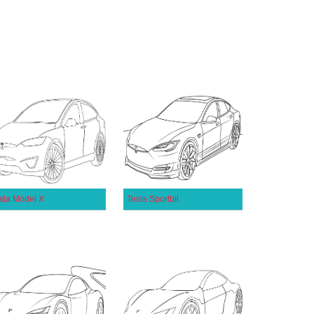
sla Model X
Tesla Sportbil