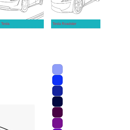
 Tesla
Tesla Roadster