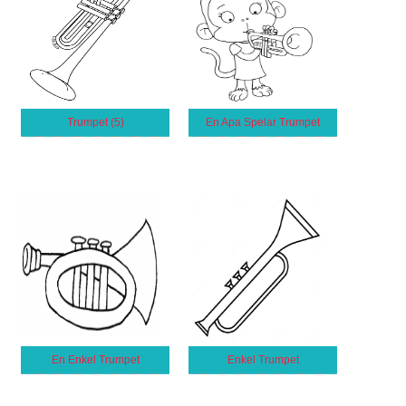
Trumpet (5)
En Apa Spelar Trumpet
En Enkel Trumpet
Enkel Trumpet