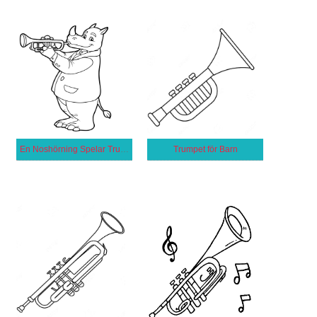
En Noshörning Spelar Trumpet
Trumpet för Barn