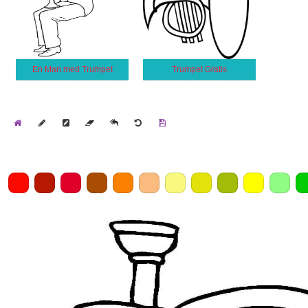
En Man med Trumpet
Trumpet Gratis
Home
Draw
Pencil
Eraser
Undo
Clear
Save