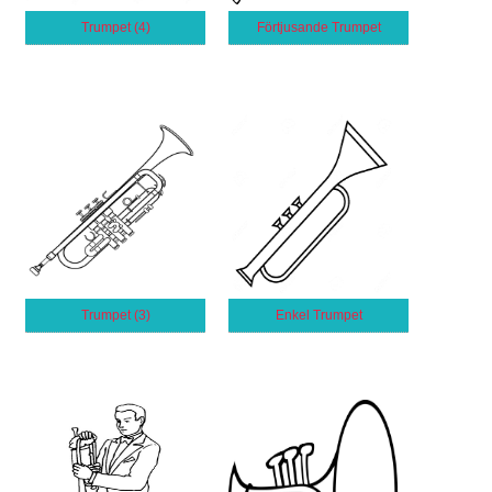
Trumpet (4)
Förtjusande Trumpet
Trumpet (3)
Enkel Trumpet