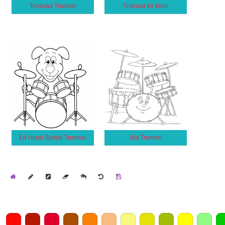
Tecknad Trumset
Trumset för Barn
En Hund Spelar Trumset
Söt Trumset
Home
Draw
Pencil
Eraser
Undo
Clear
Save