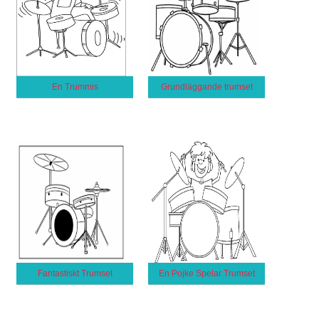
En Trummis
Grundläggande trumset
Fantastiskt Trumset
En Pojke Spelar Trumset