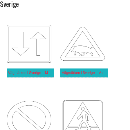
Sverige
Vägmärken i Sverige – Mötande trafik har väjningsplikt
Vägmärken i Sverige – Varning för vildsvin