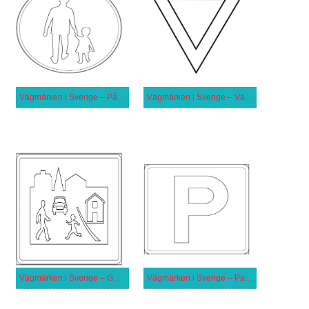
Vägmärken i Sverige – Påbjuden gångbana
Vägmärken i Sverige – Väjningsplikt
Vägmärken i Sverige – Gångfartsområde
Vägmärken i Sverige – Parkering