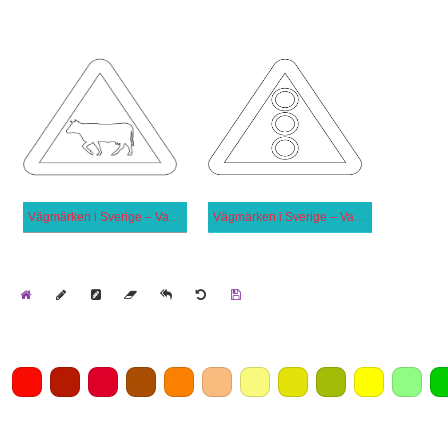
Vägmärken i Sverige – Varning för nötkreatur
Vägmärken i Sverige – Varning för flerfärgssignal
Home
Draw
Pencil
Eraser
Undo
Clear
Save