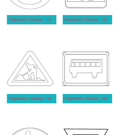
Vägmärken i Sverige – Förbud mot att parkera fordon
Vägmärken i Sverige – Övergångsställe
Vägmärken i Sverige – Varning för vägarbete
Vägmärken i Sverige – Busshållplats