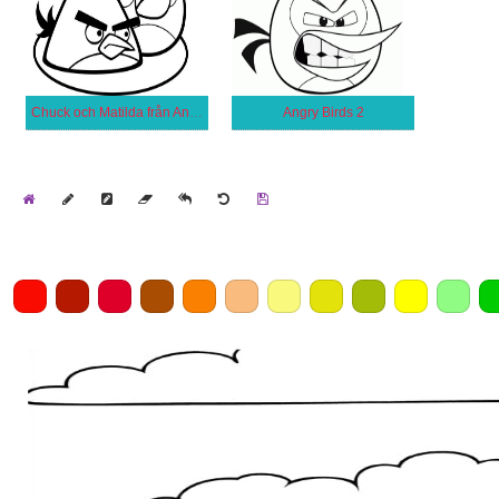
Chuck och Matilda från Angry Birds
Angry Birds 2
Home
Draw
Pencil
Eraser
Undo
Clear
Save