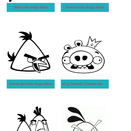
Stella från Angry Birds
Terence från Angry Birds
Yellow Bird från Angry Birds
King Smooth Cheeks från Angry Birds