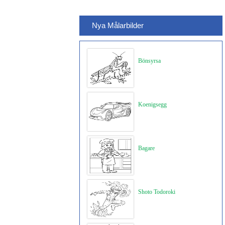
Nya Målarbilder
Bönsyrsa
Koenigsegg
Bagare
Shoto Todoroki