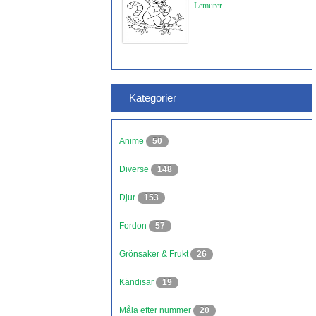
Lemurer
Kategorier
Anime
50
Diverse
148
Djur
153
Fordon
57
Grönsaker & Frukt
26
Kändisar
19
Måla efter nummer
20