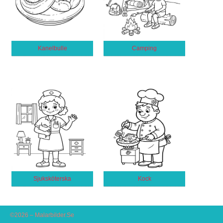
Kanelbulle
Camping
Sjuksköterska
Kock
©2026 – Malarbilder.Se