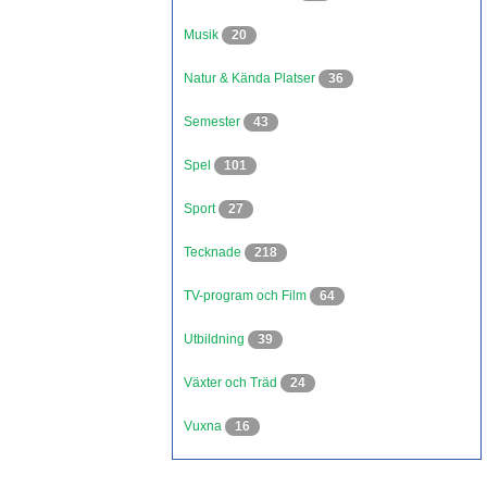
Musik
20
Natur & Kända Platser
36
Semester
43
Spel
101
Sport
27
Tecknade
218
TV-program och Film
64
Utbildning
39
Växter och Träd
24
Vuxna
16