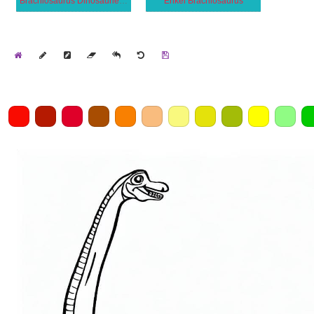
Brachiosaurus Dinosaurie Gratis
Enkel Brachiosaurus
Home
Draw
Pencil
Eraser
Undo
Clear
Save