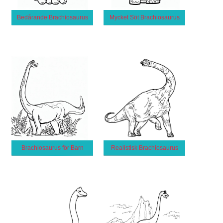
Bedårande Brachiosaurus
Mycket Söt Brachiosaurus
Brachiosaurus för Barn
Realistisk Brachiosaurus