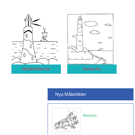
Mycket Enkel Fyr
Normal Fyr
Nya Målarbilder
Bönsyrsa