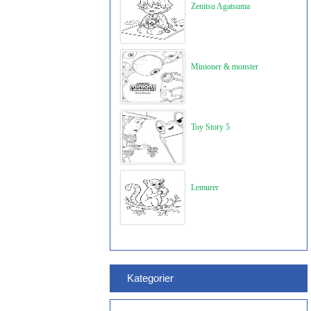
Zenitsu Agatsuma
Minioner & monster
Toy Story 5
Lemurer
Kategorier