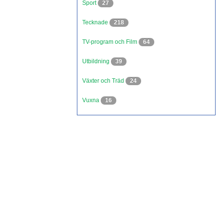
Sport
27
Tecknade
218
TV-program och Film
64
Utbildning
39
Växter och Träd
24
Vuxna
16