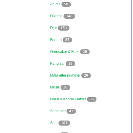
Anime
50
Diverse
148
Djur
153
Fordon
57
Grönsaker & Frukt
26
Kändisar
19
Måla efter nummer
20
Musik
20
Natur & Kända Platser
36
Semester
43
Spel
101