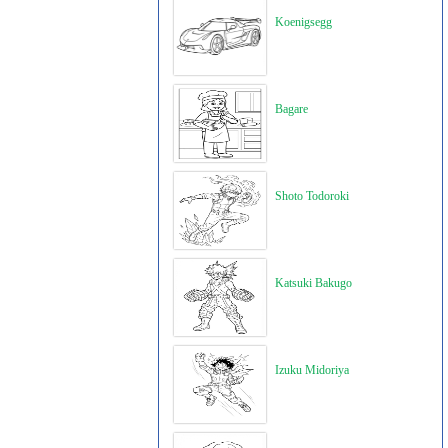
Koenigsegg
Bagare
Shoto Todoroki
Katsuki Bakugo
Izuku Midoriya