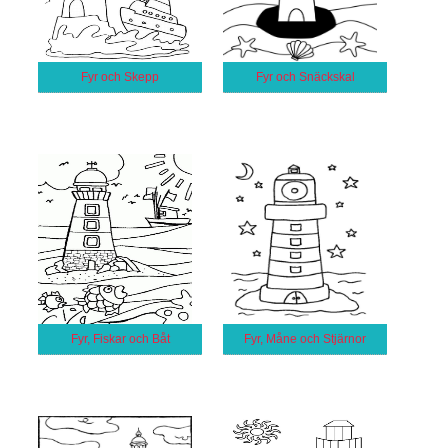
Fyr och Skepp
Fyr och Snäckskal
Fyr, Fiskar och Båt
Fyr, Måne och Stjärnor