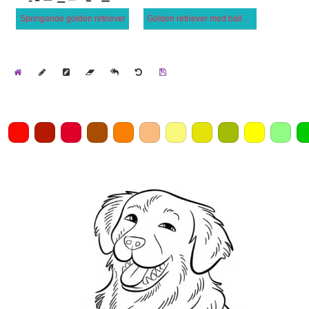
Springande golden retriever
Golden retriever med ballonger
Home
Draw
Pencil
Eraser
Undo
Clear
Save