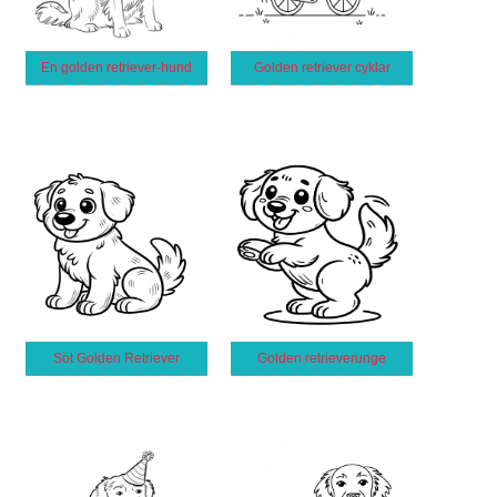
En golden retriever-hund
Golden retriever cyklar
Söt Golden Retriever
Golden retrieverunge