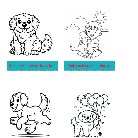
Golden Retriever Gratis för Barn
Pojke och golden retriever