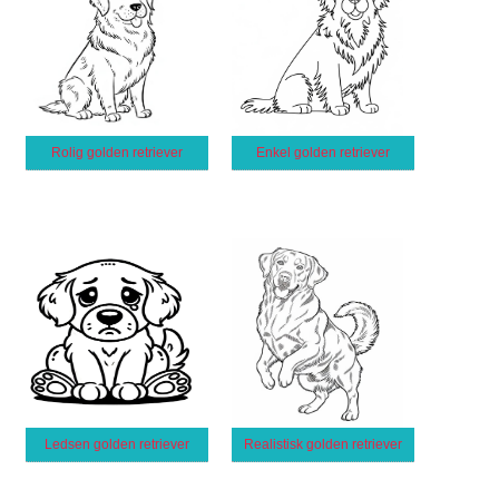
Rolig golden retriever
Enkel golden retriever
Ledsen golden retriever
Realistisk golden retriever