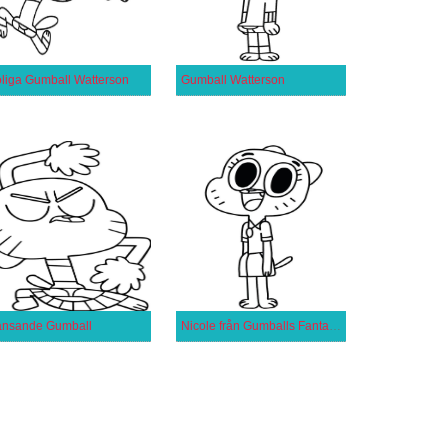
liga Gumball Watterson
Gumball Watterson
nsande Gumball
Nicole från Gumballs Fantastiska Värld