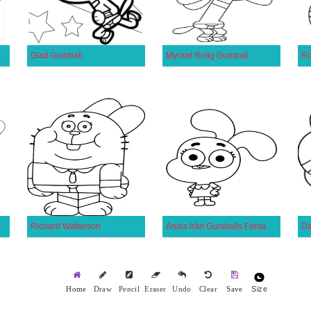
n Gumballs Fantastiska Värld
Glad Gumball
Mycket Rolig Gumball
Ro
antastiska Värld
Richard Watterson
Anais från Gumballs Fantastiska Värld
Da
Size
Home
Draw
Pencil
Eraser
Undo
Clear
Save