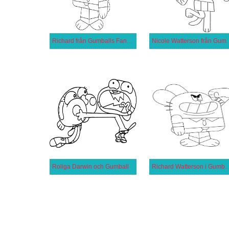
Richard från Gumballs Fantastiska Värld
Nicole Watterson frå
Roliga Darwin och Gumball
Richard Watterson i Gumballs F