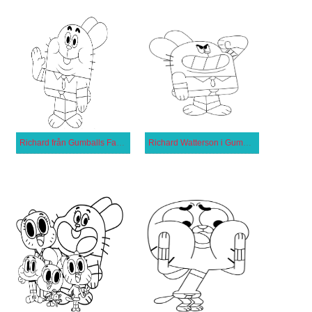
Richard från Gumballs Fantastiska Värld
Richard Watterson i Gumballs Fantastiska Värld