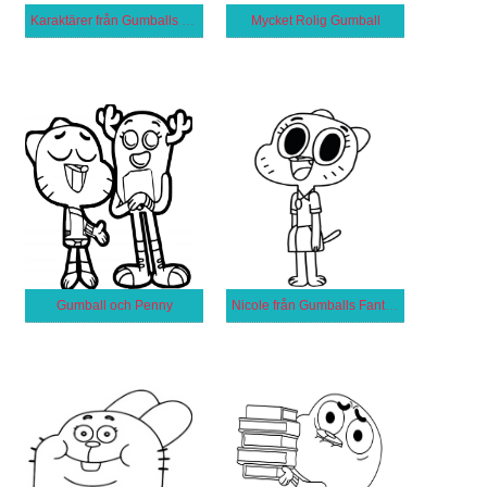
Karaktärer från Gumballs Fantastiska Värld
Mycket Rolig Gumball
Gumball och Penny
Nicole från Gumballs Fantastiska Värld