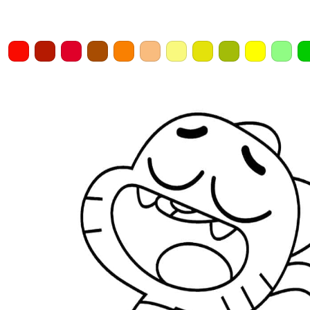
Home
Draw
Pencil
Eraser
Undo
Clear
Save