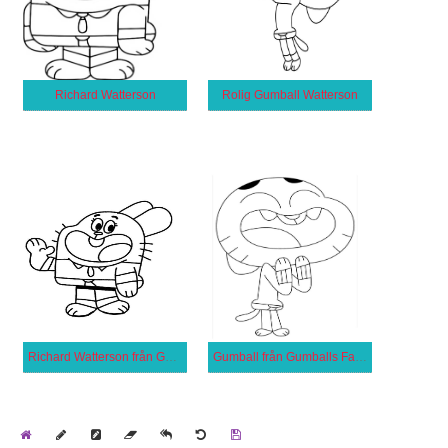
Richard Watterson
Rolig Gumball Watterson
Richard Watterson från Gumballs Fantastiska Värld
Gumball från Gumballs Fantastiska Värld