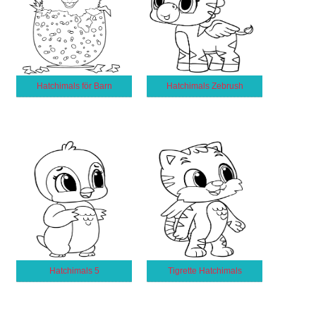
Hatchimals för Barn
Hatchimals Zebrush
Hatchimals 5
Tigrette Hatchimals