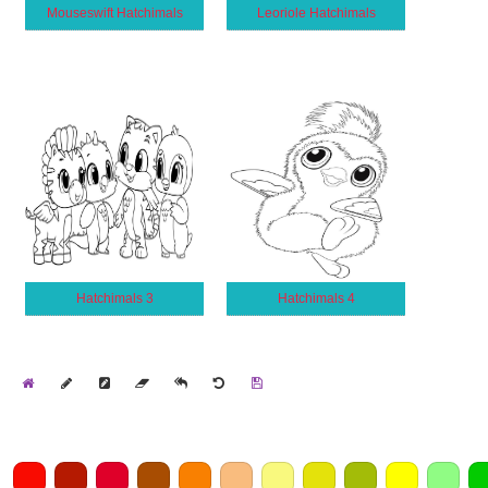
Mouseswift Hatchimals
Leoriole Hatchimals
Hatchimals 3
Hatchimals 4
Home
Draw
Pencil
Eraser
Undo
Clear
Save