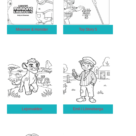
Minioner & monster
Toy Story 5
Lejonvakten
Emil i Lönneberga