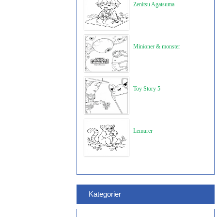
Zenitsu Agatsuma
Minioner & monster
Toy Story 5
Lemurer
Kategorier