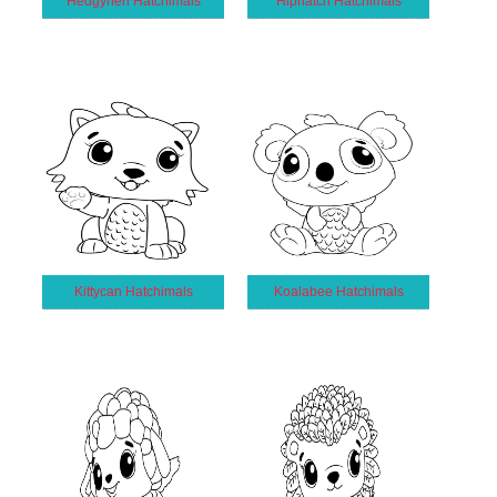
Hedgyhen Hatchimals
Hiphatch Hatchimals
Kittycan Hatchimals
Koalabee Hatchimals