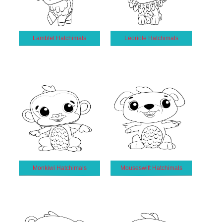
Lamblet Hatchimals
Leoriole Hatchimals
Monkiwi Hatchimals
Mouseswift Hatchimals