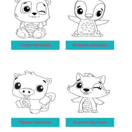
Pandor Hatchimals
Penguala Hatchimals
Pigpiper Hatchimals
Raspoon Hatchimals