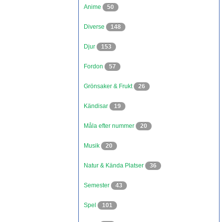
Anime
50
Diverse
148
Djur
153
Fordon
57
Grönsaker & Frukt
26
Kändisar
19
Måla efter nummer
20
Musik
20
Natur & Kända Platser
36
Semester
43
Spel
101