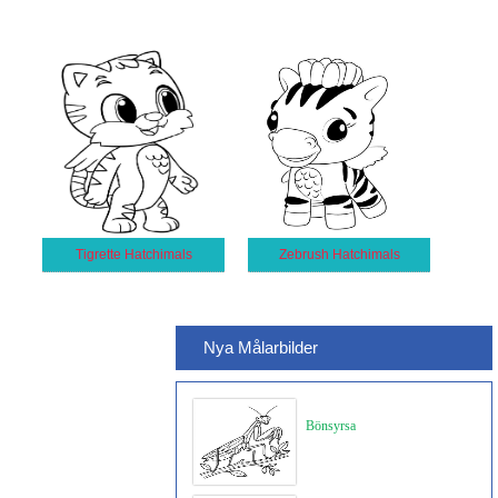
Tigrette Hatchimals
Zebrush Hatchimals
Nya Målarbilder
Bönsyrsa