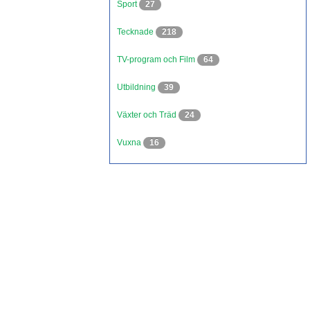
Sport
27
Tecknade
218
TV-program och Film
64
Utbildning
39
Växter och Träd
24
Vuxna
16