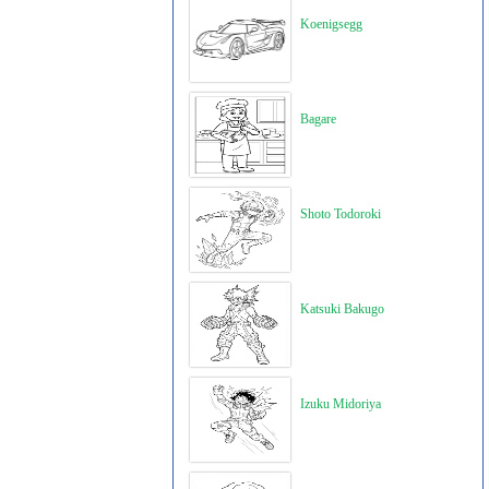
Koenigsegg
Bagare
Shoto Todoroki
Katsuki Bakugo
Izuku Midoriya