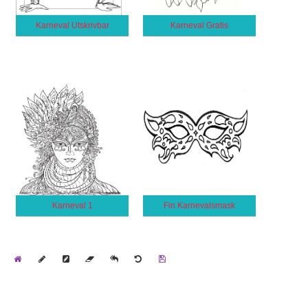
Karneval Utskrivbar
Karneval Gratis
Karneval 1
Fin Karnevalsmask
Home
Draw
Pencil
Eraser
Undo
Clear
Save