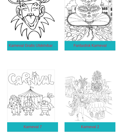
Karneval Gratis Utskrivbar för Barn
Fantastisk Karneval
Karneval 7
Karneval 2