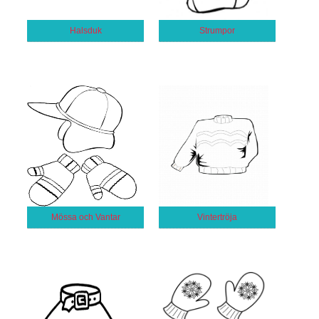
Halsduk
Strumpor
Mössa och Vantar
Vintertröja