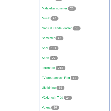
Måla efter nummer
20
Musik
20
Natur & Kända Platser
36
Semester
43
Spel
101
Sport
27
Tecknade
218
TV-program och Film
64
Utbildning
39
Växter och Träd
24
Vuxna
16