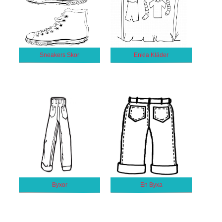
Sneakers Skor
Enkla Kläder
Byxor
En Byxa