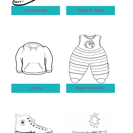
Kvinnors Hatt
Kläder för Tjejer
Luvtröja
Kläder för Bebisar