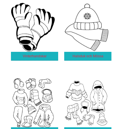
Vinterhandskar
Halsduk och Mössa