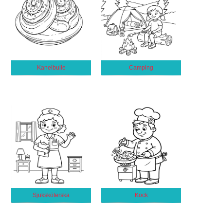
Kanelbulle
Camping
Sjuksköterska
Kock