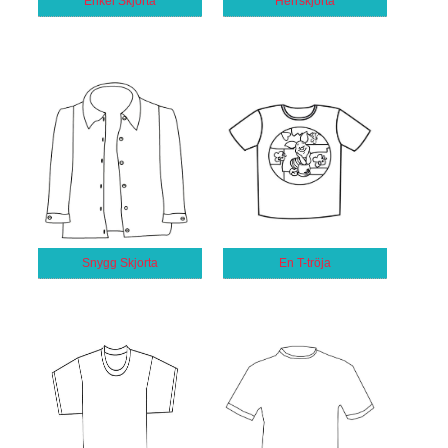
Enkel Skjorta
Herrskjorta
Snygg Skjorta
En T-tröja