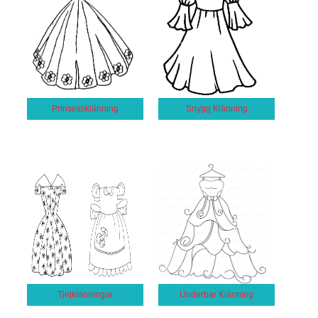
Prinsessklänning
Snygg Klänning
Tjejklänningar
Underbar Klänning