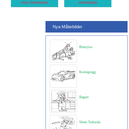
Fina Vinterkläder
Vinterkläder
Nya Målarbilder
Bönsyrsa
Koenigsegg
Bagare
Shoto Todoroki