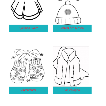
Kjol med Skärp
Vantar och Mössa
Vintervantar
Vinterkappa