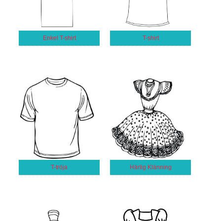
Enkel T-shirt
T-shirt
T-tröja
Härlig Klänning