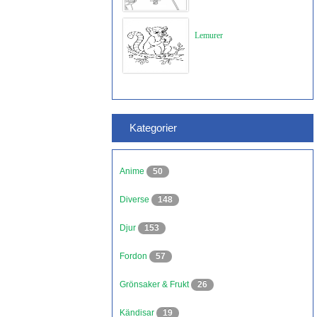
Lemurer
Kategorier
Anime
50
Diverse
148
Djur
153
Fordon
57
Grönsaker & Frukt
26
Kändisar
19