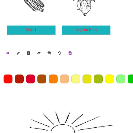
Majs 1
Majs för Barn
Home
Draw
Pencil
Eraser
Undo
Clear
Save