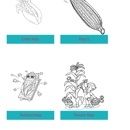
Enkel Majs
Majs 5
Tecknad Majs
Plockar Majs