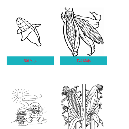
Söt Majs
Två Majs