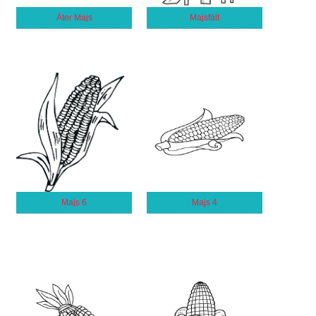
Äter Majs
Majsfält
Majs 6
Majs 4