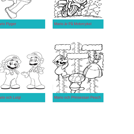
rio Flyger
Mario är På Motorcykel
rio och Luigi
Mario och Prinsessan Peach