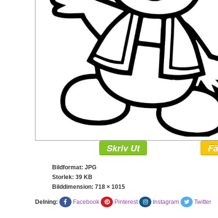
Skriv Ut
Fä
Bildformat: JPG
Storlek: 39 KB
Bilddimension:
718 × 1015
Delning:
Facebook
Pinterest
Instagram
Twitter