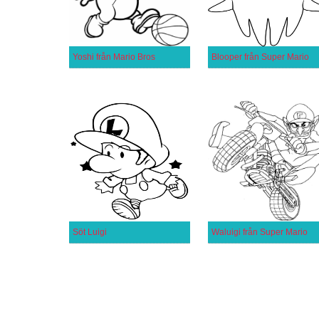
Yoshi från Mario Bros
Blooper från Super Mario
Söt Luigi
Waluigi från Super Mario