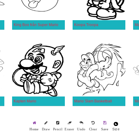
King Boo från Super Mario
Koopa Troopa
Ma
Kapten Mario
Mario Slam Basketball
Ma
Size
Home
Draw
Pencil
Eraser
Undo
Clear
Save