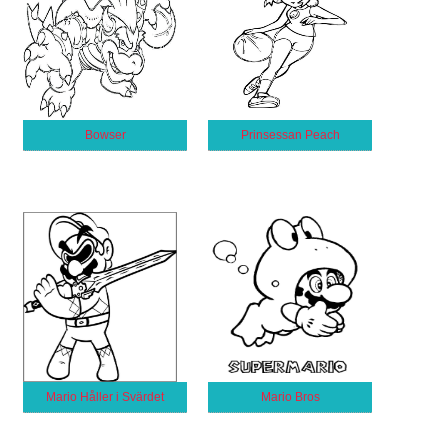
Bowser
Prinsessan Peach
Mario Håller i Svärdet
Mario Bros