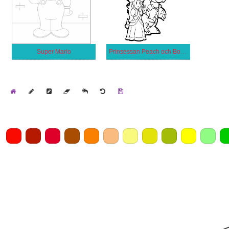
Super Mario
Prinsessan Peach och Bowser
Home
Draw
Pencil
Eraser
Undo
Clear
Save