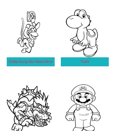
Diddy Kong från Mario Bros
Yoshi