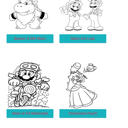
Bowser Jr från Mario
Mario och Luigi
Mario är På Motorcykel
Prinsessan Peach