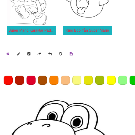
Super Mario Karaktär Padda
King Boo från Super Mario
Home
Draw
Pencil
Eraser
Undo
Clear
Save