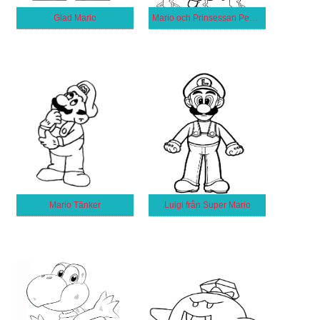
Glad Mario
Mario och Prinsessan Peach
Mario Tänker
Luigi från Super Mario