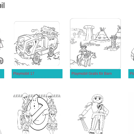
il
Playmobil 17
Playmobil Gratis för Barn
Pl