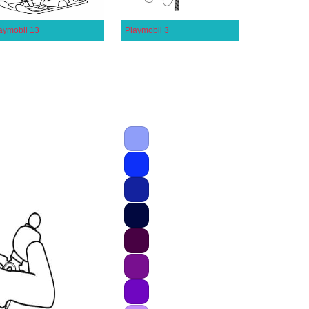
aymobil 13
Playmobil 3