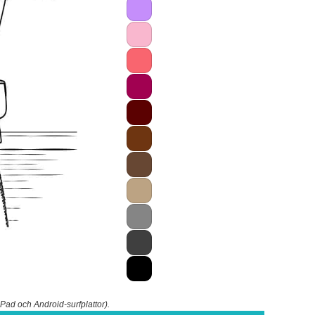
Pad och Android-surfplattor).