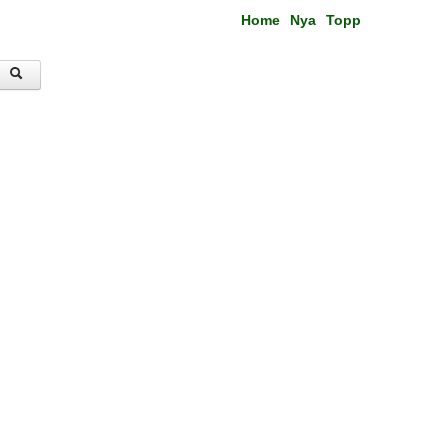
Home
Nya
Topp