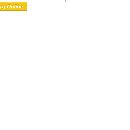
rg Online