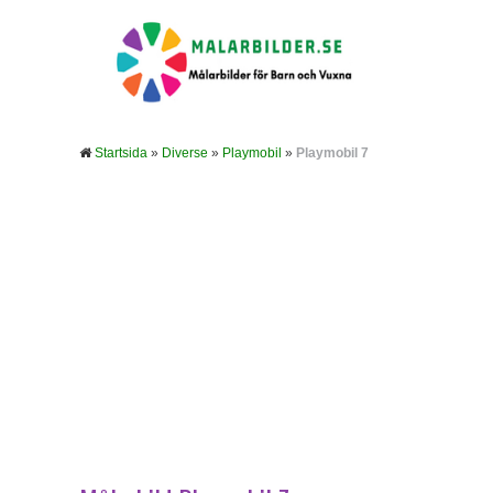
Startsida
»
Diverse
»
Playmobil
»
Playmobil 7