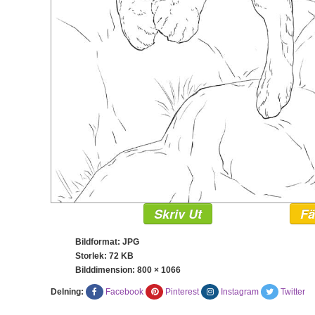
Skriv Ut
Fä
Bildformat: JPG
Storlek: 72 KB
Bilddimension:
800 × 1066
Delning:
Facebook
Pinterest
Instagram
Twitter