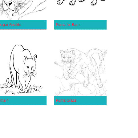
ugar Ansikte
Puma för Barn
ma 4
Puma Gratis