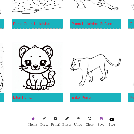
Puma Gratis Utskrivbar
Puma Utskrivbar för Barn
Co
Liten Puma
Enkel Puma
Pu
Size
Home
Draw
Pencil
Eraser
Undo
Clear
Save