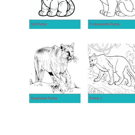
Söt Puma
Förtjusande Puma
Realistisk Puma
Puma 1