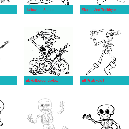
Halloween Skelett
Skelett Med Trolldryck
Ett Halloweenskelett
Ett Piratskelett