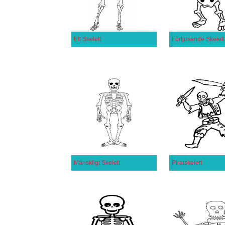
Ett Skelett
Förtjusande Skelett
Mänskligt Skelett
Piratskelett