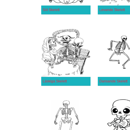
Söt Skelett
Levande Skelett
Läskiga Skelett
Dansande Skelett