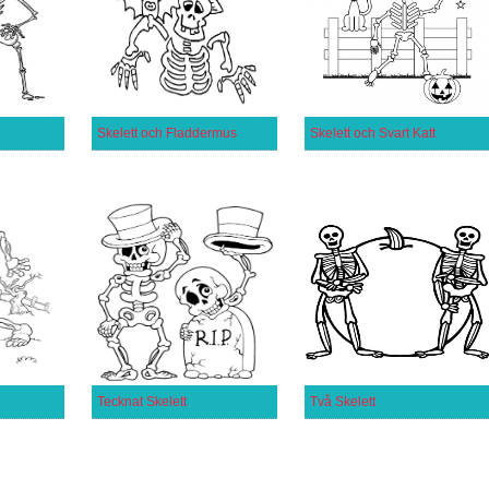
Skelett och Fladdermus
Skelett och Svart Katt
Tecknat Skelett
Två Skelett