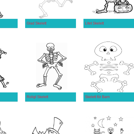
Glad Skelett
Litet Skelett
Roligt Skelett
Skelett för Barn