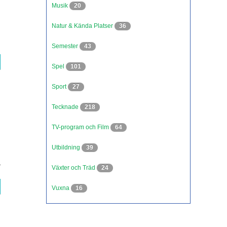
Musik
20
Natur & Kända Platser
36
Semester
43
Spel
101
Sport
27
Tecknade
218
TV-program och Film
64
Utbildning
39
Växter och Träd
24
Vuxna
16