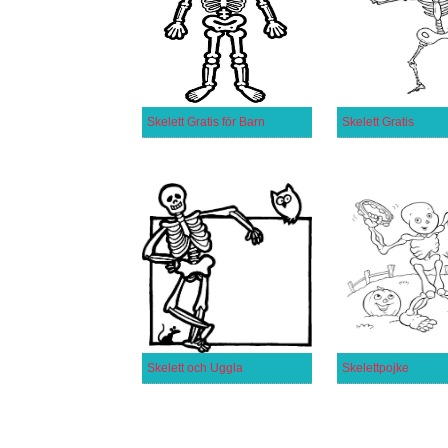
Skelett Gratis för Barn
Skelett Gratis
Skelett och Uggla
Skelettpojke