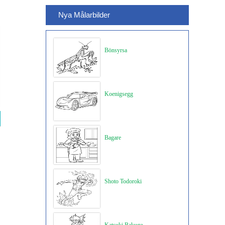
Nya Målarbilder
Bönsyrsa
Koenigsegg
Bagare
Shoto Todoroki