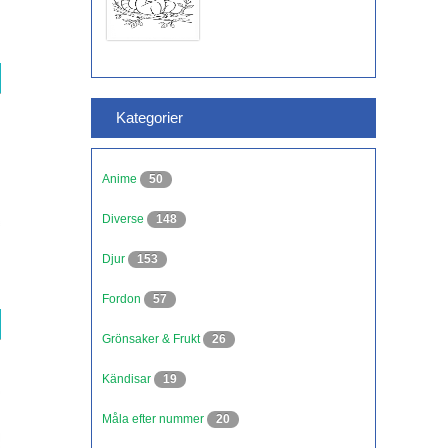
Kategorier
Anime
50
Diverse
148
Djur
153
Fordon
57
Grönsaker & Frukt
26
Kändisar
19
Måla efter nummer
20