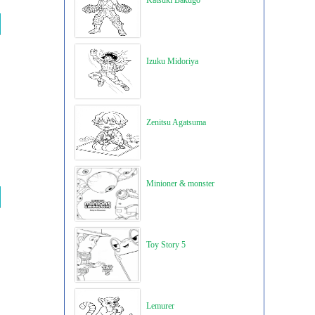
Katsuki Bakugo
Izuku Midoriya
Zenitsu Agatsuma
Minioner & monster
Toy Story 5
Lemurer