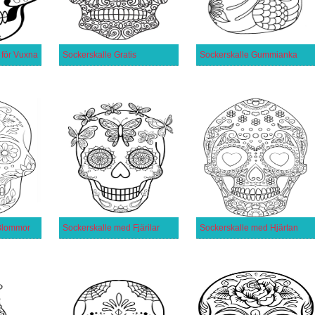
 för Vuxna
Sockerskalle Gratis
Sockerskalle Gummianka
Blommor
Sockerskalle med Fjärilar
Sockerskalle med Hjärtan