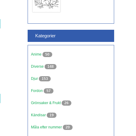
Kategorier
Anime
50
Diverse
148
Djur
153
Fordon
57
Grönsaker & Frukt
26
Kändisar
19
Måla efter nummer
20