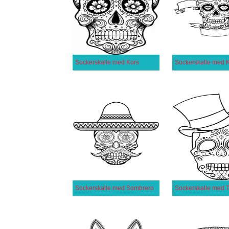
Sockerskalle med Kors
Sockerskalle med 
Sockerskalle med Sombrero
Sockerskalle med T