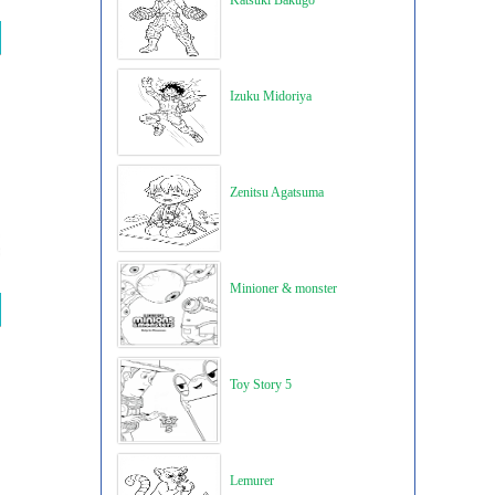
Katsuki Bakugo
Izuku Midoriya
Zenitsu Agatsuma
Minioner & monster
Toy Story 5
Lemurer