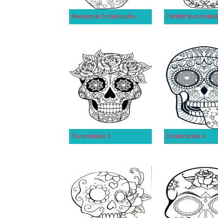
Mexikansk Sockerskalle
Perfekt Sockerskall
Sockerskalle 3
Sockerskalle 4