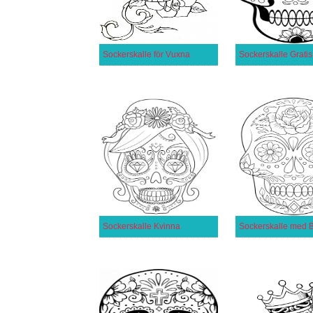
Sockerskalle för Vuxna
Sockerskalle Gratis
Sockerskalle Kvinna
Sockerskalle med 