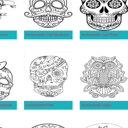
Krona
Sockerskalle med Mustasch
Sockerskalle med Rosor
opphatt
Sockerskalle Pirat
Sockerskalle Uggla