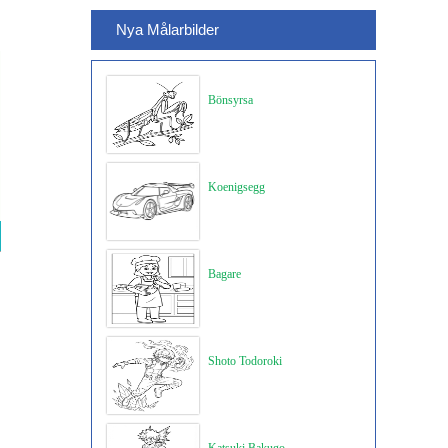
Nya Målarbilder
Bönsyrsa
Koenigsegg
Bagare
Shoto Todoroki