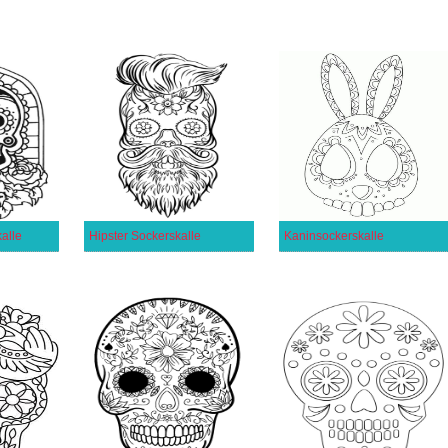
alle
Hipster Sockerskalle
Kaninsockerskalle