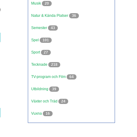
Musik
20
Natur & Kända Platser
36
Semester
43
Spel
101
Sport
27
Tecknade
218
TV-program och Film
64
Utbildning
39
Växter och Träd
24
Vuxna
16