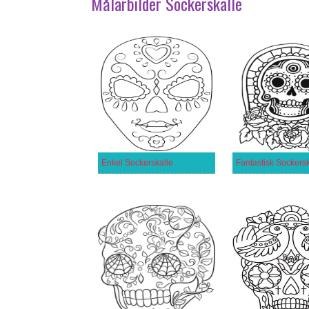
Målarbilder Sockerskalle
Enkel Sockerskalle
Fantastisk Sockersk