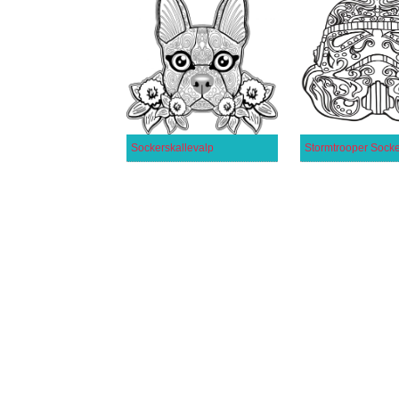
Sockerskallevalp
Stormtrooper Socke