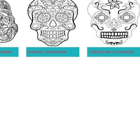
rskalle
Underbar Sockerskalle
Väldigt Enkel Sockerskalle