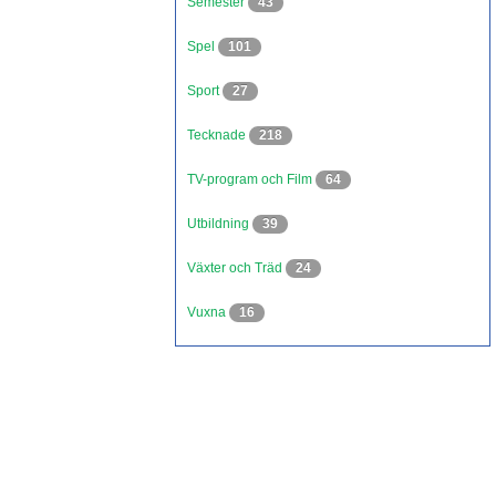
Semester
43
Spel
101
Sport
27
Tecknade
218
TV-program och Film
64
Utbildning
39
Växter och Träd
24
Vuxna
16