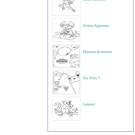
Zenitsu Agatsuma
Minioner & monster
Toy Story 5
Lemurer