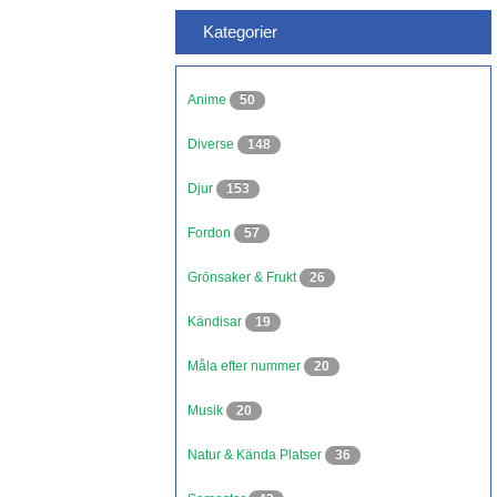
Kategorier
Anime
50
Diverse
148
Djur
153
Fordon
57
Grönsaker & Frukt
26
Kändisar
19
Måla efter nummer
20
Musik
20
Natur & Kända Platser
36