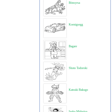
Bönsyrsa
Koenigsegg
Bagare
Shoto Todoroki
Katsuki Bakugo
Izuku Midoriya