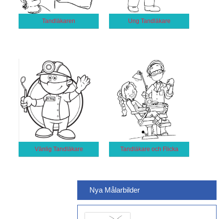
Tandläkaren
Ung Tandläkare
Vänlig Tandläkare
Tandläkare och Flicka
Nya Målarbilder