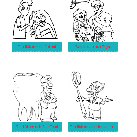
Tandläkare och Patient
Tandläkare och Pojke
Tandläkare och Stor Tand
Tandläkare och stor tandborste