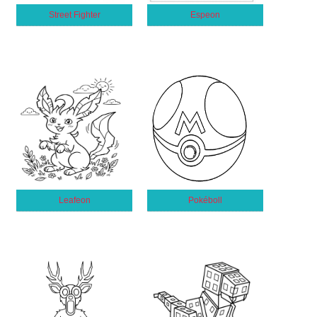
Street Fighter
Espeon
Leafeon
Pokéboll