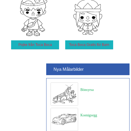
Pojke från Toca Boca
Toca Boca Gratis för Barn
Nya Målarbilder
Bönsyrsa
Koenigsegg