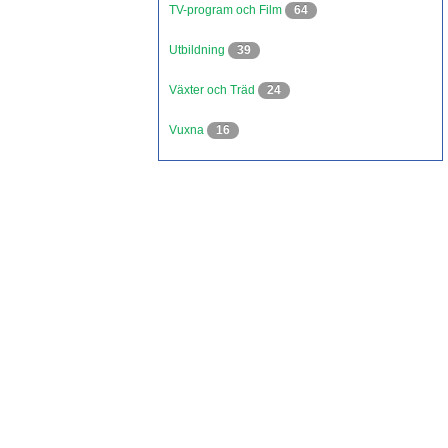
TV-program och Film
64
Utbildning
39
Växter och Träd
24
Vuxna
16