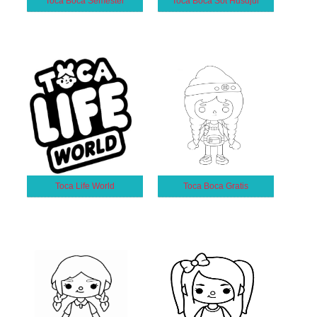
Toca Boca Semester
Toca Boca Söt Husdjur
Toca Life World
Toca Boca Gratis