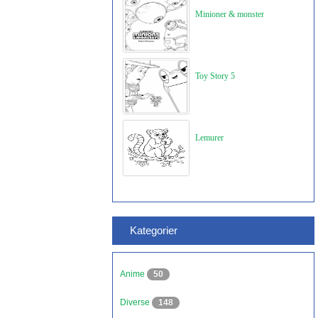
Minioner & monster
Toy Story 5
Lemurer
Kategorier
Anime
50
Diverse
148