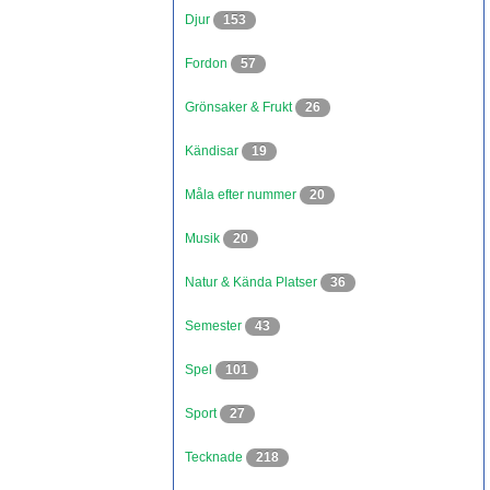
Djur
153
Fordon
57
Grönsaker & Frukt
26
Kändisar
19
Måla efter nummer
20
Musik
20
Natur & Kända Platser
36
Semester
43
Spel
101
Sport
27
Tecknade
218