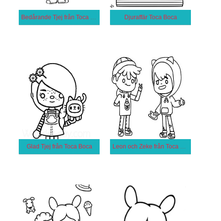
Bedårande Tjej från Toca Boca
Djuraffär Toca Boca
Glad Tjej från Toca Boca
Leon och Zeke från Toca Boca