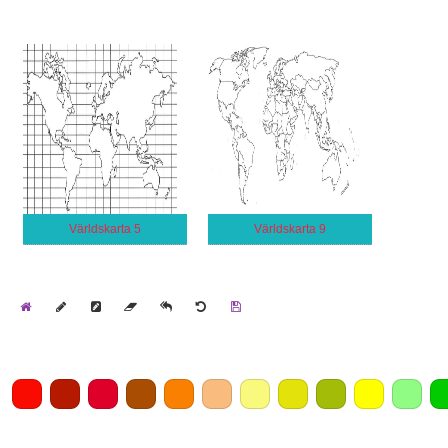
Världskarta 5
Världskarta 9
Home
Draw
Pencil
Eraser
Undo
Clear
Save