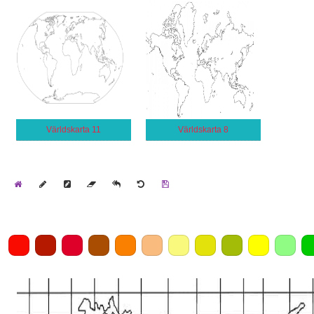
Världskarta 11
Världskarta 8
Home
Draw
Pencil
Eraser
Undo
Clear
Save