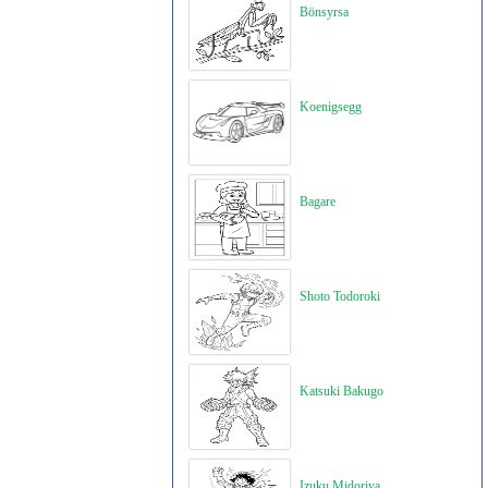
Bönsyrsa
Koenigsegg
Bagare
Shoto Todoroki
Katsuki Bakugo
Izuku Midoriya