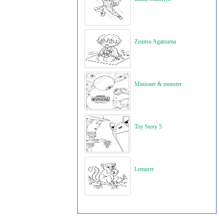
Zenitsu Agatsuma
Minioner & monster
Toy Story 5
Lemurer