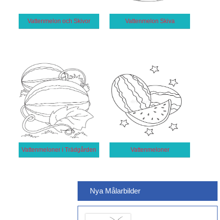
Vattenmelon och Skivor
Vattenmelon Skiva
Vattenmeloner i Trädgården
Vattenmeloner
Nya Målarbilder