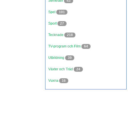
Semester
43
Spel
101
Sport
27
Tecknade
218
TV-program och Film
64
Utbildning
39
Växter och Träd
24
Vuxna
16