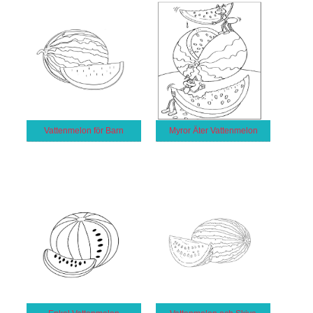
Vattenmelon för Barn
Myror Äter Vattenmelon