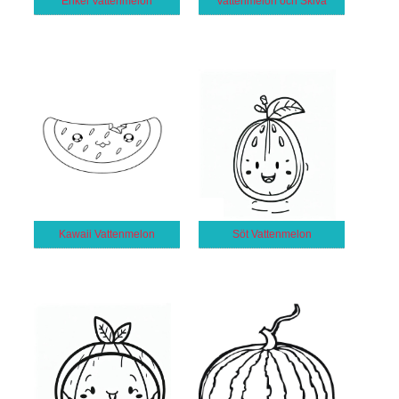
Enkel Vattenmelon
Vattenmelon och Skiva
Kawaii Vattenmelon
Söt Vattenmelon