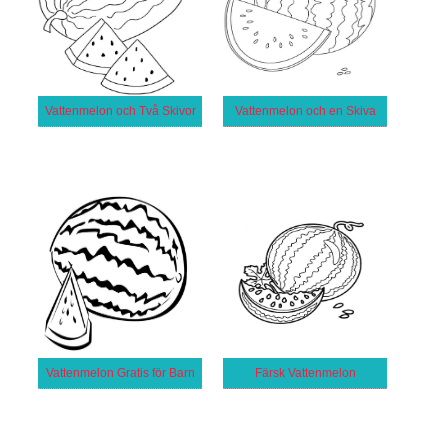
Vattenmelon och Två Skivor
Vattenmelon och en Skiva
Vattenmelon Gratis för Barn
Färsk Vattenmelon