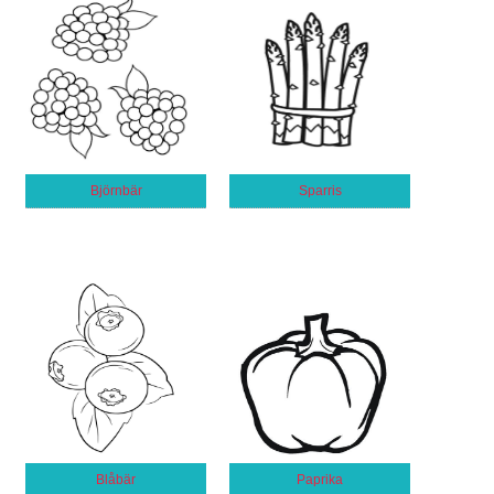
Björnbär
Sparris
Blåbär
Paprika