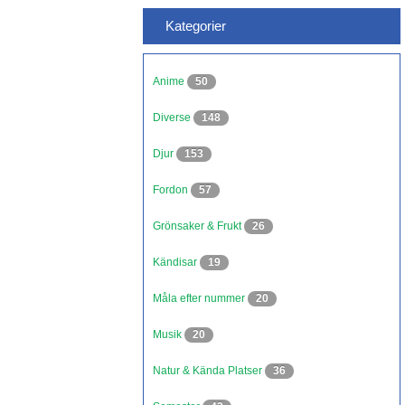
Kategorier
Anime
50
Diverse
148
Djur
153
Fordon
57
Grönsaker & Frukt
26
Kändisar
19
Måla efter nummer
20
Musik
20
Natur & Kända Platser
36