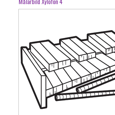
Målarbild Xylofon 4