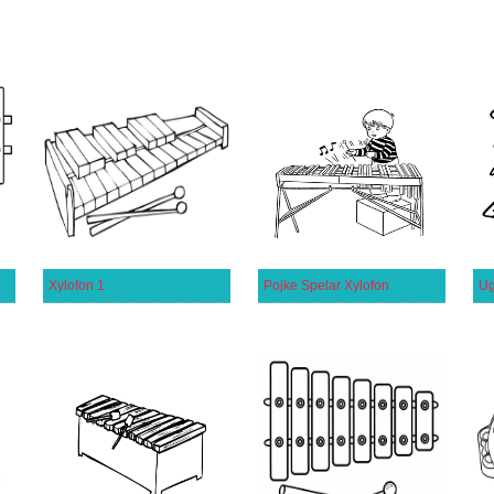
Xylofon 1
Pojke Spelar Xylofon
Ug