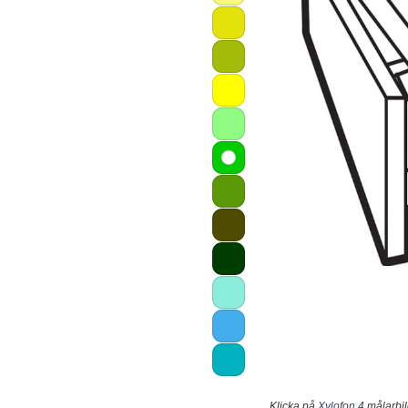
Klicka på
Xylofon 4
målarbild