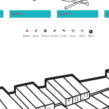
Xylofon 5
Xylofon 7
Xy
Size
Home
Draw
Pencil
Eraser
Undo
Clear
Save