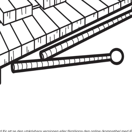
 för att se den utskrivbara versionen eller färglägga den online (kompatibel med iP