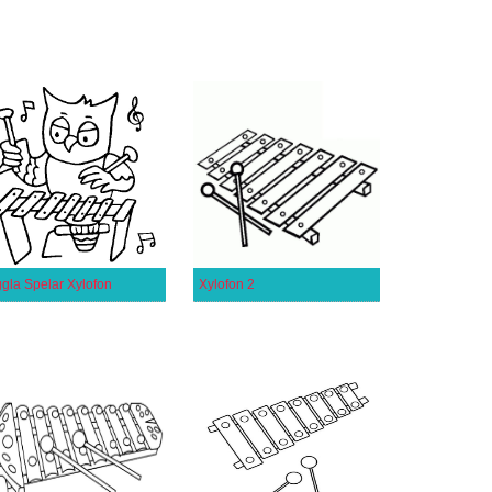
gla Spelar Xylofon
Xylofon 2