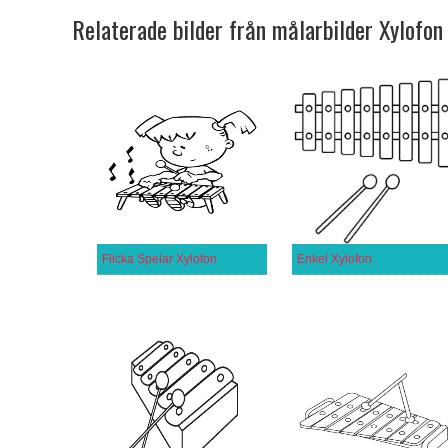
Relaterade bilder från målarbilder Xylofon
Flicka Spelar Xylofon
Enkel Xylofon