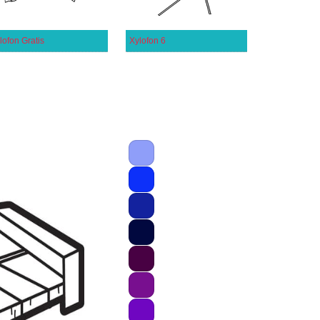
lofon Gratis
Xylofon 6