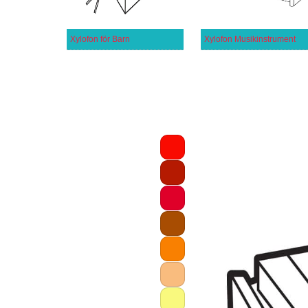
Xylofon för Barn
Xylofon Musikinstrument