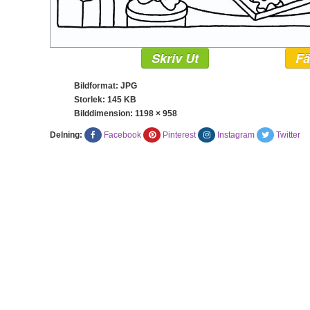
Skriv Ut
Fä
Bildformat: JPG
Storlek: 145 KB
Bilddimension:
1198 × 958
Delning:
Facebook
Pinterest
Instagram
Twitter