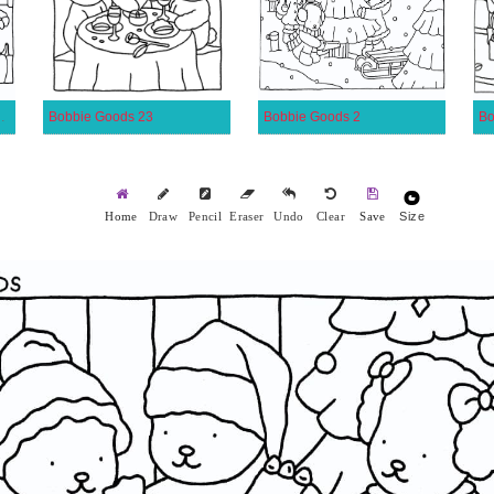
 6-åriga Barn
Bobbie Goods 23
Bobbie Goods 2
Bo
Size
Home
Draw
Pencil
Eraser
Undo
Clear
Save