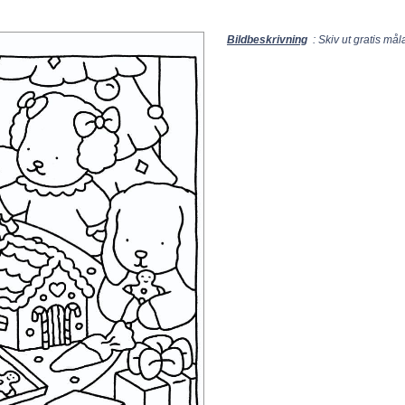
Bildbeskrivning
: Skiv ut gratis må