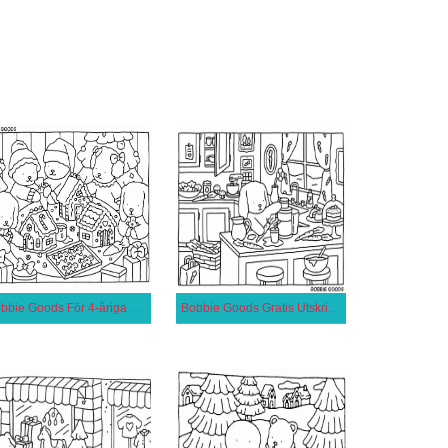
Bobbie Goods För 4-åriga Barn
Bobbie Goods Gratis Utskrivbar