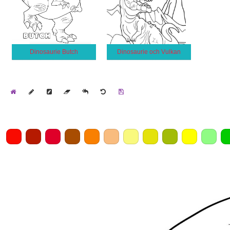
Dinosaurie Butch
Dinosaurie och Vulkan
Home
Draw
Pencil
Eraser
Undo
Clear
Save