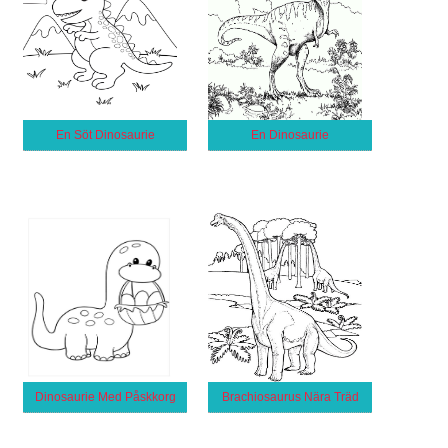
En Söt Dinosaurie
En Dinosaurie
Dinosaurie Med Påskkorg
Brachiosaurus Nära Träd