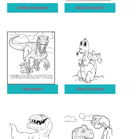
Dödlig Dinosaurie
Baby Dinosaurie
Velociraptor
Liten Dinosaurie