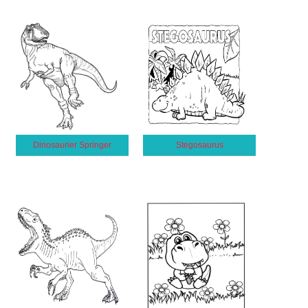
Dinosaurier Springer
Stegosaurus